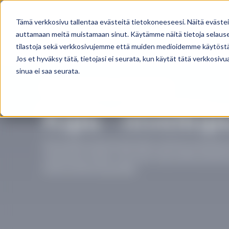
Tämä verkkosivu tallentaa evästeitä tietokoneeseesi. Näitä eväste
Skip to main content
Tietoa meist
auttamaan meitä muistamaan sinut. Käytämme näitä tietoja selausel
tilastoja sekä verkkosivujemme että muiden medioidemme käytöstä
Jos et hyväksy tätä, tietojasi ei seurata, kun käytät tätä verkkosiv
sinua ei saa seurata.
Terveydenhuollon ammattilaisille
Kipu - nivelkip
Alta löydät koulutusmateriaalia, esityksiä, tuotetieto
valmisteesta Giduxa. Voit myös ottaa meihin yhteyttä, j
muita toiveita tai pyyntöjä.